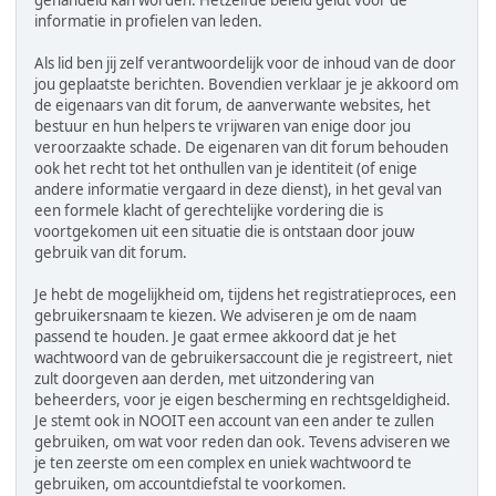
gehandeld kan worden. Hetzelfde beleid geldt voor de
informatie in profielen van leden.
Als lid ben jij zelf verantwoordelijk voor de inhoud van de door
jou geplaatste berichten. Bovendien verklaar je je akkoord om
de eigenaars van dit forum, de aanverwante websites, het
bestuur en hun helpers te vrijwaren van enige door jou
veroorzaakte schade. De eigenaren van dit forum behouden
ook het recht tot het onthullen van je identiteit (of enige
andere informatie vergaard in deze dienst), in het geval van
een formele klacht of gerechtelijke vordering die is
voortgekomen uit een situatie die is ontstaan door jouw
gebruik van dit forum.
Je hebt de mogelijkheid om, tijdens het registratieproces, een
gebruikersnaam te kiezen. We adviseren je om de naam
passend te houden. Je gaat ermee akkoord dat je het
wachtwoord van de gebruikersaccount die je registreert, niet
zult doorgeven aan derden, met uitzondering van
beheerders, voor je eigen bescherming en rechtsgeldigheid.
Je stemt ook in NOOIT een account van een ander te zullen
gebruiken, om wat voor reden dan ook. Tevens adviseren we
je ten zeerste om een complex en uniek wachtwoord te
gebruiken, om accountdiefstal te voorkomen.