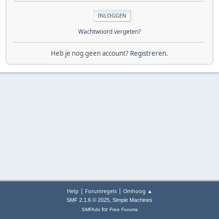
Wachtwoord vergeten?
Heb je nog geen account?
Registreren
.
|
|
Help
Forumregels
Omhoog ▲
,
SMF 2.1.6 © 2025
Simple Machines
for
SMFAds
Free Forums