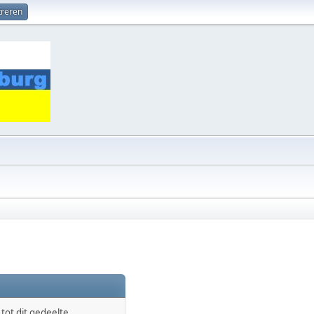
treren
ot dit gedeelte.