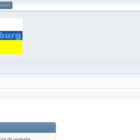
treren
ot dit gedeelte.