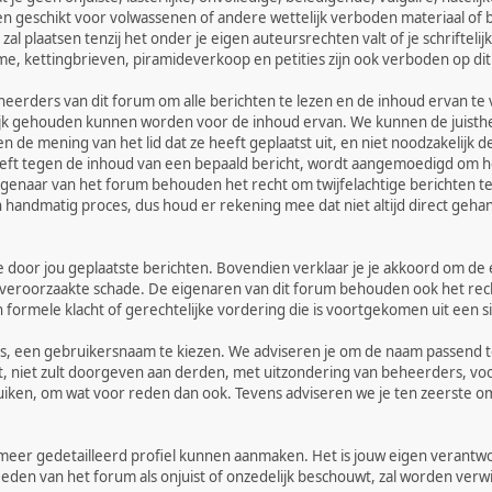
 geschikt voor volwassenen of andere wettelijk verboden materiaal of b
l plaatsen tenzij het onder je eigen auteursrechten valt of je schriftel
me, kettingbrieven, piramideverkoop en petities zijn ook verboden op di
eerders van dit forum om alle berichten te lezen en de inhoud ervan te v
jk gehouden kunnen worden voor de inhoud ervan. We kunnen de juisthei
 de mening van het lid dat ze heeft geplaatst uit, en niet noodzakelijk 
eeft tegen de inhoud van een bepaald bericht, wordt aangemoedigd om het
igenaar van het forum behouden het recht om twijfelachtige berichten te
 een handmatig proces, dus houd er rekening mee dat niet altijd direct ge
n de door jou geplaatste berichten. Bovendien verklaar je je akkoord om d
 veroorzaakte schade. De eigenaren van dit forum behouden ook het recht 
n formele klacht of gerechtelijke vordering die is voortgekomen uit een si
ces, een gebruikersnaam te kiezen. We adviseren je om de naam passend 
, niet zult doorgeven aan derden, met uitzondering van beheerders, voo
ruiken, om wat voor reden dan ook. Tevens adviseren we je ten zeerste
 meer gedetailleerd profiel kunnen aanmaken. Het is jouw eigen verantwoo
afleden van het forum als onjuist of onzedelijk beschouwt, zal worden ve