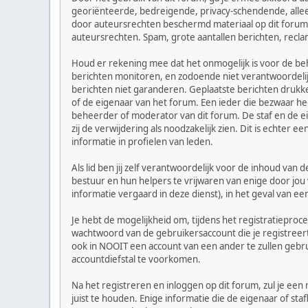
georiënteerde, bedreigende, privacy-schendende, alleen
door auteursrechten beschermd materiaal op dit forum za
auteursrechten. Spam, grote aantallen berichten, recla
Houd er rekening mee dat het onmogelijk is voor de beh
berichten monitoren, en zodoende niet verantwoordeli
berichten niet garanderen. Geplaatste berichten drukken
of de eigenaar van het forum. Een ieder die bezwaar h
beheerder of moderator van dit forum. De staf en de e
zij de verwijdering als noodzakelijk zien. Dit is echter
informatie in profielen van leden.
Als lid ben jij zelf verantwoordelijk voor de inhoud va
bestuur en hun helpers te vrijwaren van enige door jou
informatie vergaard in deze dienst), in het geval van ee
Je hebt de mogelijkheid om, tijdens het registratiepro
wachtwoord van de gebruikersaccount die je registreert
ook in NOOIT een account van een ander te zullen geb
accountdiefstal te voorkomen.
Na het registreren en inloggen op dit forum, zul je een
juist te houden. Enige informatie die de eigenaar of st