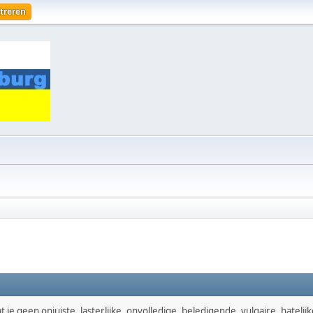
treren
je geen onjuiste, lasterlijke, onvolledige, beledigende, vulgaire, hatelijk