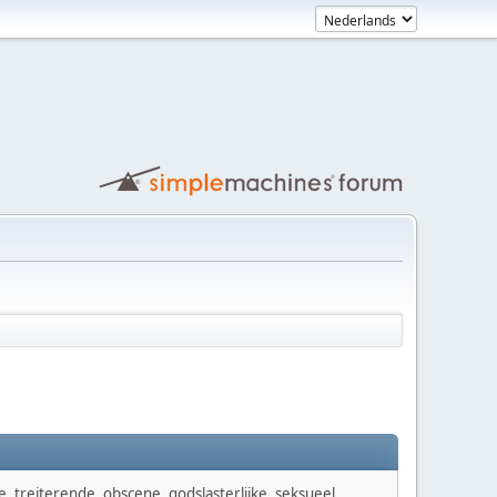
e, treiterende, obscene, godslasterlijke, seksueel