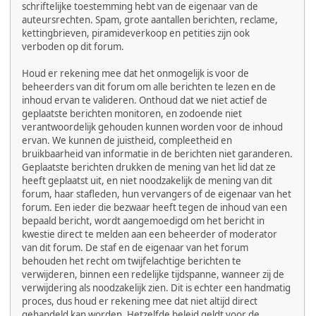
schriftelijke toestemming hebt van de eigenaar van de
auteursrechten. Spam, grote aantallen berichten, reclame,
kettingbrieven, piramideverkoop en petities zijn ook
verboden op dit forum.
Houd er rekening mee dat het onmogelijk is voor de
beheerders van dit forum om alle berichten te lezen en de
inhoud ervan te valideren. Onthoud dat we niet actief de
geplaatste berichten monitoren, en zodoende niet
verantwoordelijk gehouden kunnen worden voor de inhoud
ervan. We kunnen de juistheid, compleetheid en
bruikbaarheid van informatie in de berichten niet garanderen.
Geplaatste berichten drukken de mening van het lid dat ze
heeft geplaatst uit, en niet noodzakelijk de mening van dit
forum, haar stafleden, hun vervangers of de eigenaar van het
forum. Een ieder die bezwaar heeft tegen de inhoud van een
bepaald bericht, wordt aangemoedigd om het bericht in
kwestie direct te melden aan een beheerder of moderator
van dit forum. De staf en de eigenaar van het forum
behouden het recht om twijfelachtige berichten te
verwijderen, binnen een redelijke tijdspanne, wanneer zij de
verwijdering als noodzakelijk zien. Dit is echter een handmatig
proces, dus houd er rekening mee dat niet altijd direct
gehandeld kan worden. Hetzelfde beleid geldt voor de