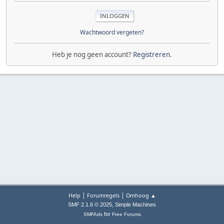
Wachtwoord vergeten?
Heb je nog geen account?
Registreren
.
|
|
Help
Forumregels
Omhoog ▲
,
SMF 2.1.6 © 2025
Simple Machines
for
SMFAds
Free Forums