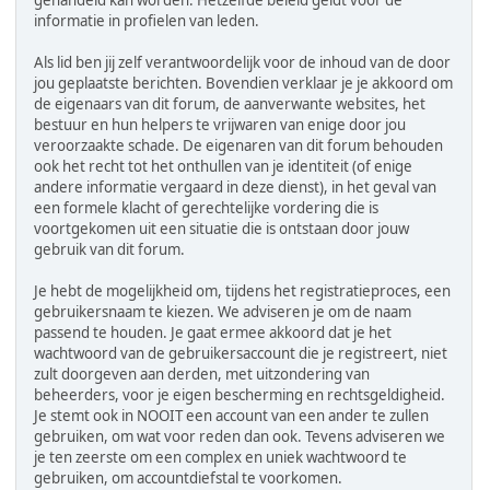
gehandeld kan worden. Hetzelfde beleid geldt voor de
informatie in profielen van leden.
Als lid ben jij zelf verantwoordelijk voor de inhoud van de door
jou geplaatste berichten. Bovendien verklaar je je akkoord om
de eigenaars van dit forum, de aanverwante websites, het
bestuur en hun helpers te vrijwaren van enige door jou
veroorzaakte schade. De eigenaren van dit forum behouden
ook het recht tot het onthullen van je identiteit (of enige
andere informatie vergaard in deze dienst), in het geval van
een formele klacht of gerechtelijke vordering die is
voortgekomen uit een situatie die is ontstaan door jouw
gebruik van dit forum.
Je hebt de mogelijkheid om, tijdens het registratieproces, een
gebruikersnaam te kiezen. We adviseren je om de naam
passend te houden. Je gaat ermee akkoord dat je het
wachtwoord van de gebruikersaccount die je registreert, niet
zult doorgeven aan derden, met uitzondering van
beheerders, voor je eigen bescherming en rechtsgeldigheid.
Je stemt ook in NOOIT een account van een ander te zullen
gebruiken, om wat voor reden dan ook. Tevens adviseren we
je ten zeerste om een complex en uniek wachtwoord te
gebruiken, om accountdiefstal te voorkomen.