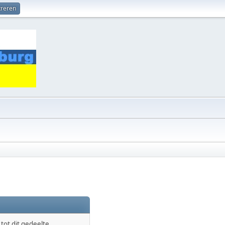
treren
ot dit gedeelte.