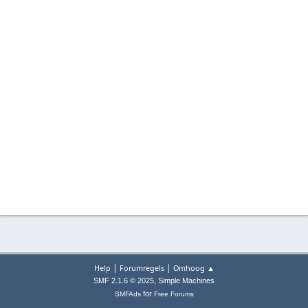
|
|
Help
Forumregels
Omhoog ▲
,
SMF 2.1.6 © 2025
Simple Machines
for
SMFAds
Free Forums