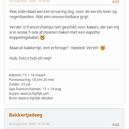
30 augustus, 2006, 14:28:00
#45
Was inderdaad wel een ervaring zeg, voor de eerste keer op
regenbanden. Wat een onvoorstelbare grip!
Verder is francorchamps niet geschikt voor kawa's, die van mij
is in sessie 5 ook af moeten haken met een kapotte
koppelingskabel.
Maaruh bakkertje, een erfenisje? :twisted: Vertel!
Hub, foto's hub ich nejt!
edenon: 15 + 16 maart
Pannoniaring: 18 t/m 20 mei
Zolder: 23 juli
Spa-francorchamps: 13 + 14 aug
Assen: waarschijnlijk juni
Brno: waarschijnlijk oktober
Bakkertjedeeg
30 augustus, 2006, 16:29:46
#46