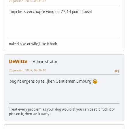
26 januari, 2007, 08:31:42
mijn fiets:verchopte wing uit 77,14 jaar in bezit
naked bike or wife,i like it both
DeWitte
Administrator
26 januari, 2007, 08:36:10
#1
begint ergens op te lijken Gentleman Limburg
Treat every problem as your dog would: If you can't eat it, fuck it or
piss on it, then walk away