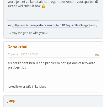
word je niet zeikenat als het regent, zo zonder voorspatbord?
ziet er wel ruig uit btw
img]
http://img67.imageshack.us/img67/5812/quax2bb8bp.jpg
[/img]
"....may the grip be with you!..."
Gehaktbal
26 januari, 2007, 12:09:50
#6
als het regent heb ik een probleem,het lijkt dan of ik zwarte
piet ben :lol:
naked bike or wife,i like it both
Joep