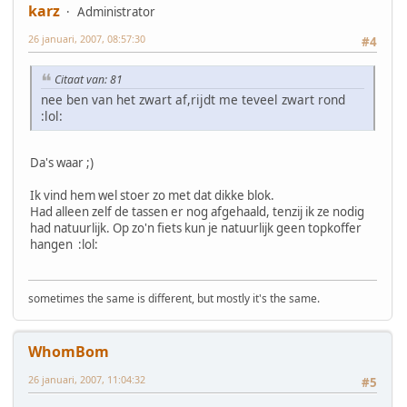
karz
Administrator
26 januari, 2007, 08:57:30
#4
Citaat van: 81
nee ben van het zwart af,rijdt me teveel zwart rond
:lol:
Da's waar ;)
Ik vind hem wel stoer zo met dat dikke blok.
Had alleen zelf de tassen er nog afgehaald, tenzij ik ze nodig
had natuurlijk. Op zo'n fiets kun je natuurlijk geen topkoffer
hangen :lol:
sometimes the same is different, but mostly it's the same.
WhomBom
26 januari, 2007, 11:04:32
#5