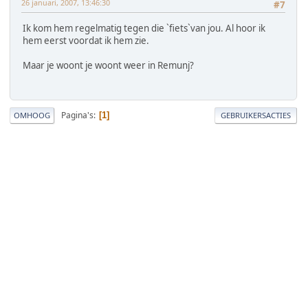
26 januari, 2007, 13:46:30
#7
Ik kom hem regelmatig tegen die `fiets`van jou. Al hoor ik
hem eerst voordat ik hem zie.
Maar je woont je woont weer in Remunj?
Pagina's
1
OMHOOG
GEBRUIKERSACTIES