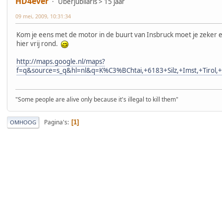
HD4ever
Uberjubilaris > 15 jaar
09 mei, 2009, 10:31:34
Kom je eens met de motor in de buurt van Insbruck moet je zeker 
hier vrij rond.
http://maps.google.nl/maps?
f=q&source=s_q&hl=nl&q=K%C3%BChtai,+6183+Silz,+Imst,+Tiro
"Some people are alive only because it's illegal to kill them"
Pagina's
1
OMHOOG