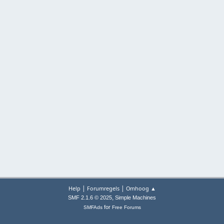
|
|
Help
Forumregels
Omhoog ▲
,
SMF 2.1.6 © 2025
Simple Machines
for
SMFAds
Free Forums