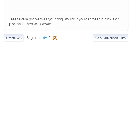
Treat every problem as your dog would: If you can't eat it, fuck it or
piss on it, then walk away
1
Pagina's
2
OMHOOG
GEBRUIKERSACTIES