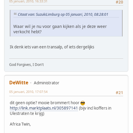
05 januari, 2010, 16:33:31
#20
Citaat van: SuzukiLimburg op 05 januari, 2010, 08:28:01
Waar wil je nu voor gaan kijken als je deze weer
verkocht hebt?
Ik denk iets van een transalp, of iets dergelijks
God Forgives, I Don't
DeWitte
Administrator
05 januari, 2010, 17:07:54
#21
dit geen optie? mooie brommert hoor
http://link.marktplaats.nl/305897141
(bijv incl koffers in
Ulestraten te krijg)
Africa Twin,