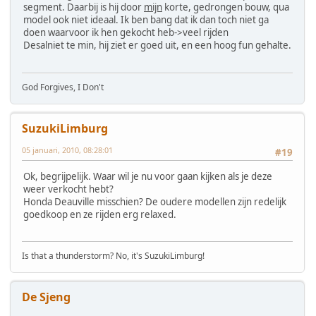
segment. Daarbij is hij door
mijn
korte, gedrongen bouw, qua
model ook niet ideaal. Ik ben bang dat ik dan toch niet ga
doen waarvoor ik hen gekocht heb->veel rijden
Desalniet te min, hij ziet er goed uit, en een hoog fun gehalte.
God Forgives, I Don't
SuzukiLimburg
05 januari, 2010, 08:28:01
#19
Ok, begrijpelijk. Waar wil je nu voor gaan kijken als je deze
weer verkocht hebt?
Honda Deauville misschien? De oudere modellen zijn redelijk
goedkoop en ze rijden erg relaxed.
Is that a thunderstorm? No, it's SuzukiLimburg!
De Sjeng