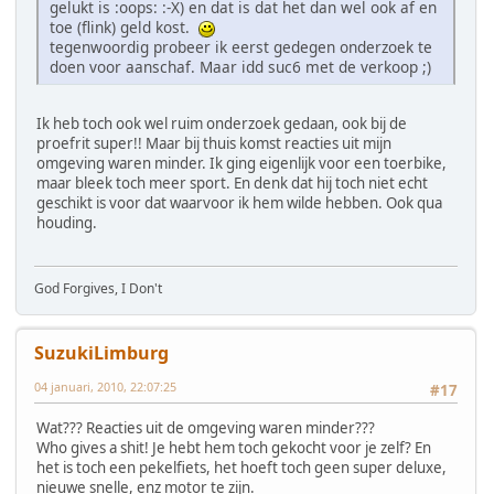
gelukt is :oops: :-X) en dat is dat het dan wel ook af en
toe (flink) geld kost.
tegenwoordig probeer ik eerst gedegen onderzoek te
doen voor aanschaf. Maar idd suc6 met de verkoop ;)
Ik heb toch ook wel ruim onderzoek gedaan, ook bij de
proefrit super!! Maar bij thuis komst reacties uit mijn
omgeving waren minder. Ik ging eigenlijk voor een toerbike,
maar bleek toch meer sport. En denk dat hij toch niet echt
geschikt is voor dat waarvoor ik hem wilde hebben. Ook qua
houding.
God Forgives, I Don't
SuzukiLimburg
04 januari, 2010, 22:07:25
#17
Wat??? Reacties uit de omgeving waren minder???
Who gives a shit! Je hebt hem toch gekocht voor je zelf? En
het is toch een pekelfiets, het hoeft toch geen super deluxe,
nieuwe snelle, enz motor te zijn.