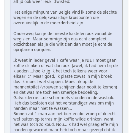
altijd ook weer leuk :twisted:
Het enige minpunt van Belgie vind ik soms de slechte
wegen en de gelijkwaardige kruispunten die
overduidelijk in de meerderheid zijn.
Onderweg kun je de meeste kastelen ook vanuit de
weg zien. Maar sommige zijn dus echt compleet
onzichtbaar, als je die wilt zien dan moet je echt de
oprijlanen oprijden.
Ik weet in ieder geval 1 cafe waar je NIET moet gaan
koffie drinken of wat dan ook. Jawel, ik had hem bij de
kladden....hoe krijg ik het toch telkens weer voor
elkaar :? Maar goed, ik plaste zowat in mijn broek
dus ik moest wel stoppen. Moest ik op de
mannentoilet (vrouwen schijnen daar nooit te komen)
en dat was me toch een smerige bedoeling.
Gatverderrie....de schimmels stonden in de wasbak.
Heb dus besloten dat het verstandiger was om mijn
handen maar niet te wassen...
Binnen zat 1 man aan het bier en die vroeg of ik echt
wel buiten op terras mijn koffie wilde drinken, want
het was toch zo koud. Nou...ik had wel graag effe mijn
handen gewarmd maar heb toch maar gezegd dat ik