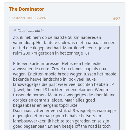
The Dominator
10 oktober, 2005, 12:49:46
#22
Citaat van: Karin
Zo, ik heb hem op de laatste 50 km nagereden
vanmiddag. Het laatste stuk was niet haalbaar binnen
de tijd die ik gepland had. Maar ik heb een ritje van
ruim 200 km gereden in het zonnetje 8)
Effe een korte impressie. Het is een hele leuke
afwisselende route. Zowel qua landschap als qua
wegen. Er zitten mooie brede wegen tussen het mooie
bekende heuvellandschap in, ook veel leuke
landweggetjes die juist weer veel bochten hebben :P
Jawel, heel veel S-bochten tegengekomen. Wegen
tussen de bomen. Maar ook weggetjes die door kleine
dorpjes en centra's leiden. Maar alles goed
begaanbaar en nergens topdrukte.
Daarnaast zitten er een stuk of 3 weggetjes waarbij je
eigenlijk niet in mag rijden behalve fietsers en
landbouwverkeer. Ik heb ze toch gereden en ze zijn
goed begaanbaar. En een beetje off the road is toch