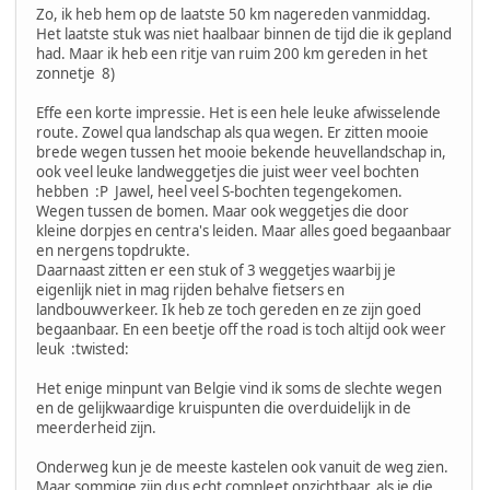
Zo, ik heb hem op de laatste 50 km nagereden vanmiddag.
Het laatste stuk was niet haalbaar binnen de tijd die ik gepland
had. Maar ik heb een ritje van ruim 200 km gereden in het
zonnetje 8)
Effe een korte impressie. Het is een hele leuke afwisselende
route. Zowel qua landschap als qua wegen. Er zitten mooie
brede wegen tussen het mooie bekende heuvellandschap in,
ook veel leuke landweggetjes die juist weer veel bochten
hebben :P Jawel, heel veel S-bochten tegengekomen.
Wegen tussen de bomen. Maar ook weggetjes die door
kleine dorpjes en centra's leiden. Maar alles goed begaanbaar
en nergens topdrukte.
Daarnaast zitten er een stuk of 3 weggetjes waarbij je
eigenlijk niet in mag rijden behalve fietsers en
landbouwverkeer. Ik heb ze toch gereden en ze zijn goed
begaanbaar. En een beetje off the road is toch altijd ook weer
leuk :twisted:
Het enige minpunt van Belgie vind ik soms de slechte wegen
en de gelijkwaardige kruispunten die overduidelijk in de
meerderheid zijn.
Onderweg kun je de meeste kastelen ook vanuit de weg zien.
Maar sommige zijn dus echt compleet onzichtbaar, als je die