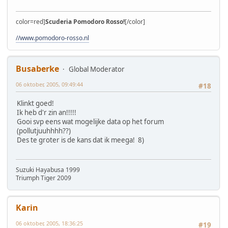
color=red]
Scuderia Pomodoro Rosso!
[/color]
//www.pomodoro-rosso.nl
Busaberke
Global Moderator
06 oktober, 2005, 09:49:44
#18
Klinkt goed!
Ik heb d'r zin an!!!!!
Gooi svp eens wat mogelijke data op het forum
(pollutjuuhhhh??)
Des te groter is de kans dat ik meega! 8)
Suzuki Hayabusa 1999
Triumph Tiger 2009
Karin
06 oktober, 2005, 18:36:25
#19