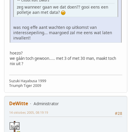
Citaat van: Dwars
zeg wanneer gaan we dat doen?? gooi eens een
polletje aan met data?
was nog effe aant wachten op uitkomst van
interessepeiling... maargoed zal me eens wat laten
invallen!!
hoezo?
we gáán toch gewoon..... met 3 of met 30 man, maakt toch
nix uit ?
Suzuki Hayabusa 1999
Triumph Tiger 2009
DeWitte
Administrator
14 oktober, 2005, 08:19:19
#28