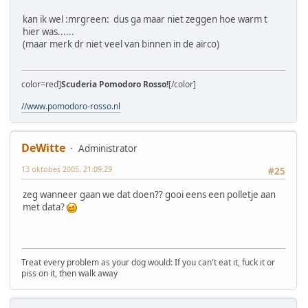
kan ik wel :mrgreen: dus ga maar niet zeggen hoe warm t
hier was......
(maar merk dr niet veel van binnen in de airco)
color=red]
Scuderia Pomodoro Rosso!
[/color]
//www.pomodoro-rosso.nl
DeWitte
Administrator
13 oktober, 2005, 21:09:29
#25
zeg wanneer gaan we dat doen?? gooi eens een polletje aan
met data?
Treat every problem as your dog would: If you can't eat it, fuck it or
piss on it, then walk away