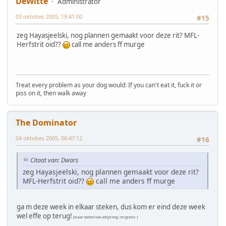
DeWitte
Administrator
03 oktober, 2005, 19:41:00
#15
zeg Hayasjeelski, nog plannen gemaakt voor deze rit? MFL-
Herfstrit oid??
call me anders ff murge
Treat every problem as your dog would: If you can't eat it, fuck it or
piss on it, then walk away
The Dominator
04 oktober, 2005, 06:47:12
#16
Citaat van: Dwars
zeg Hayasjeelski, nog plannen gemaakt voor deze rit?
MFL-Herfstrit oid??
call me anders ff murge
ga m deze week in elkaar steken, dus kom er eind deze week
wel effe op terug!
(maar bellen kan altijd nog :mrgreen: )