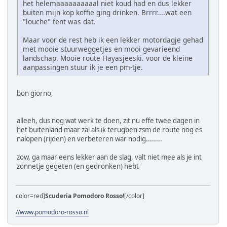
het helemaaaaaaaaaal niet koud had en dus lekker
buiten mijn kop koffie ging drinken. Brrrr....wat een
"louche" tent was dat.
Maar voor de rest heb ik een lekker motordagje gehad
met mooie stuurweggetjes en mooi gevarieend
landschap. Mooie route Hayasjeeski. voor de kleine
aanpassingen stuur ik je een pm-tje.
bon giorno,
alleeh, dus nog wat werk te doen, zit nu effe twee dagen in
het buitenland maar zal als ik terugben zsm de route nog es
nalopen (rijden) en verbeteren war nodig........
zow, ga maar eens lekker aan de slag, valt niet mee als je int
zonnetje gegeten (en gedronken) hebt
color=red]
Scuderia Pomodoro Rosso!
[/color]
//www.pomodoro-rosso.nl