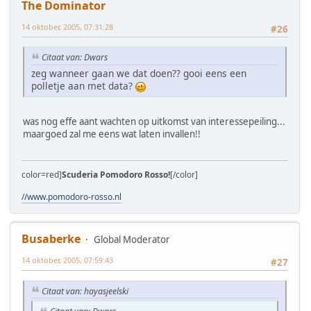
The Dominator
14 oktober, 2005, 07:31:28
#26
Citaat van: Dwars
zeg wanneer gaan we dat doen?? gooi eens een
polletje aan met data?
was nog effe aant wachten op uitkomst van interessepeiling...
maargoed zal me eens wat laten invallen!!
color=red]
Scuderia Pomodoro Rosso!
[/color]
//www.pomodoro-rosso.nl
Busaberke
Global Moderator
14 oktober, 2005, 07:59:43
#27
Citaat van: hayasjeelski