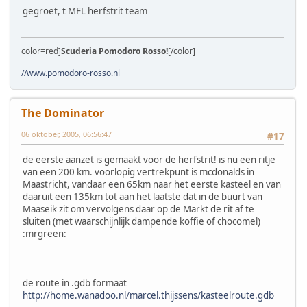
gegroet, t MFL herfstrit team
color=red]
Scuderia Pomodoro Rosso!
[/color]
//www.pomodoro-rosso.nl
The Dominator
06 oktober, 2005, 06:56:47
#17
de eerste aanzet is gemaakt voor de herfstrit! is nu een ritje
van een 200 km. voorlopig vertrekpunt is mcdonalds in
Maastricht, vandaar een 65km naar het eerste kasteel en van
daaruit een 135km tot aan het laatste dat in de buurt van
Maaseik zit om vervolgens daar op de Markt de rit af te
sluiten (met waarschijnlijk dampende koffie of chocomel)
:mrgreen:
de route in .gdb formaat
http://home.wanadoo.nl/marcel.thijssens/kasteelroute.gdb