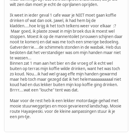
wilt zien dan moet je echt de oprijlanen oprijden.
Ik weet in ieder geval 1 cafe waar je NIET moet gaan koffie
drinken of wat dan ook. Jawel, ik had hem bij de
kladden....hoe krijg ik het toch telkens weer voor elkaar :?
Maar goed, ik plaste zowat in mijn broek dus ik moest wel
stoppen. Moest ik op de mannentoilet (vrouwen schijnen daar
nooit te komen) en dat was me toch een smerige bedoeling.
Gatverderrie....de schimmels stonden in de wasbak. Heb dus
besloten dat het verstandiger was om mijn handen maar niet
te wassen...
Binnen zat 1 man aan het bier en die vroeg of ik echt wel
buiten op terras mijn koffie wilde drinken, want het was toch
zo koud. Nou...ik had wel graag effe mijn handen gewarmd
maar heb toch maar gezegd dat ik het helemaaaaaaaaaal niet
koud had en dus lekker buiten mijn kop koffie ging drinken.
Brrrr....wat een "louche" tent was dat.
Maar voor de rest heb ik een lekker motordagje gehad met
mooie stuurweggetjes en mooi gevarieend landschap. Mooie
route Hayasjeeski. voor de kleine aanpassingen stuur ik je
een pm-tje.