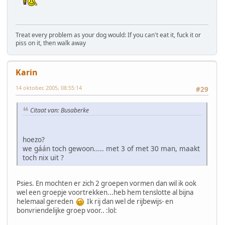
Treat every problem as your dog would: If you can't eat it, fuck it or
piss on it, then walk away
Karin
14 oktober, 2005, 08:55:14
#29
Citaat van: Busaberke
hoezo?
we gáán toch gewoon..... met 3 of met 30 man, maakt
toch nix uit ?
Psies. En mochten er zich 2 groepen vormen dan wil ik ook
wel een groepje voortrekken...heb hem tenslotte al bijna
helemaal gereden
Ik rij dan wel de rijbewijs- en
bonvriendelijke groep voor.. :lol: