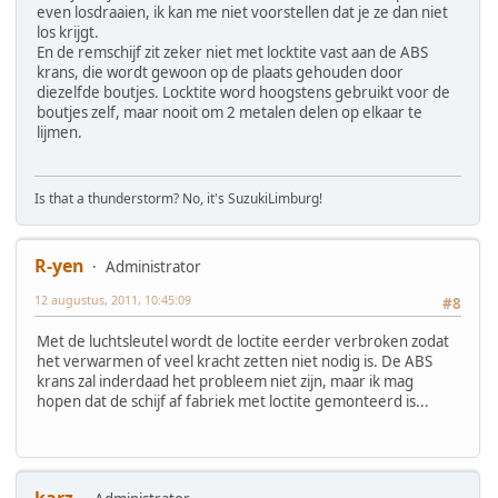
even losdraaien, ik kan me niet voorstellen dat je ze dan niet
los krijgt.
En de remschijf zit zeker niet met locktite vast aan de ABS
krans, die wordt gewoon op de plaats gehouden door
diezelfde boutjes. Locktite word hoogstens gebruikt voor de
boutjes zelf, maar nooit om 2 metalen delen op elkaar te
lijmen.
Is that a thunderstorm? No, it's SuzukiLimburg!
R-yen
Administrator
12 augustus, 2011, 10:45:09
#8
Met de luchtsleutel wordt de loctite eerder verbroken zodat
het verwarmen of veel kracht zetten niet nodig is. De ABS
krans zal inderdaad het probleem niet zijn, maar ik mag
hopen dat de schijf af fabriek met loctite gemonteerd is...