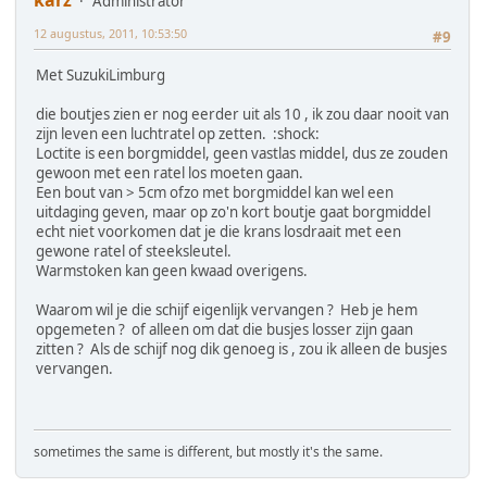
karz
Administrator
12 augustus, 2011, 10:53:50
#9
Met SuzukiLimburg
die boutjes zien er nog eerder uit als 10 , ik zou daar nooit van
zijn leven een luchtratel op zetten. :shock:
Loctite is een borgmiddel, geen vastlas middel, dus ze zouden
gewoon met een ratel los moeten gaan.
Een bout van > 5cm ofzo met borgmiddel kan wel een
uitdaging geven, maar op zo'n kort boutje gaat borgmiddel
echt niet voorkomen dat je die krans losdraait met een
gewone ratel of steeksleutel.
Warmstoken kan geen kwaad overigens.
Waarom wil je die schijf eigenlijk vervangen ? Heb je hem
opgemeten ? of alleen om dat die busjes losser zijn gaan
zitten ? Als de schijf nog dik genoeg is , zou ik alleen de busjes
vervangen.
sometimes the same is different, but mostly it's the same.