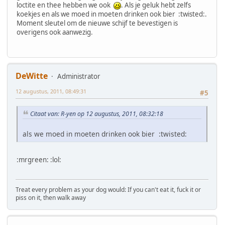
loctite en thee hebben we ook
. Als je geluk hebt zelfs
koekjes en als we moed in moeten drinken ook bier :twisted:.
Moment sleutel om de nieuwe schijf te bevestigen is
overigens ook aanwezig.
DeWitte
Administrator
12 augustus, 2011, 08:49:31
#5
Citaat van: R-yen op 12 augustus, 2011, 08:32:18
als we moed in moeten drinken ook bier :twisted:
:mrgreen: :lol:
Treat every problem as your dog would: If you can't eat it, fuck it or
piss on it, then walk away