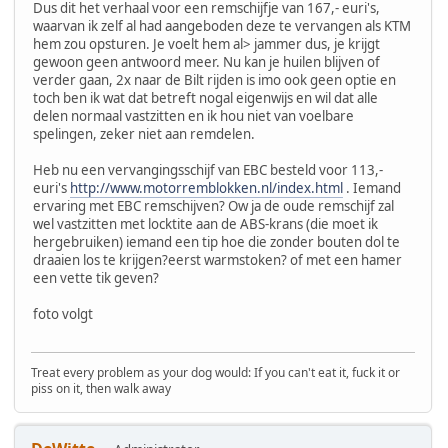
Dus dit het verhaal voor een remschijfje van 167,- euri's,
waarvan ik zelf al had aangeboden deze te vervangen als KTM
hem zou opsturen. Je voelt hem al> jammer dus, je krijgt
gewoon geen antwoord meer. Nu kan je huilen blijven of
verder gaan, 2x naar de Bilt rijden is imo ook geen optie en
toch ben ik wat dat betreft nogal eigenwijs en wil dat alle
delen normaal vastzitten en ik hou niet van voelbare
spelingen, zeker niet aan remdelen.
Heb nu een vervangingsschijf van EBC besteld voor 113,-
euri's
http://www.motorremblokken.nl/index.html
. Iemand
ervaring met EBC remschijven? Ow ja de oude remschijf zal
wel vastzitten met locktite aan de ABS-krans (die moet ik
hergebruiken) iemand een tip hoe die zonder bouten dol te
draaien los te krijgen?eerst warmstoken? of met een hamer
een vette tik geven?
foto volgt
Treat every problem as your dog would: If you can't eat it, fuck it or
piss on it, then walk away