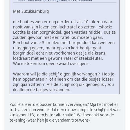
Met SuzukiLimburg
die boutjes zien er nog eerder uit als 10 , ik zou daar
nooit van zijn leven een luchtratel op zetten. :shock:
Loctite is een borgmiddel, geen vastlas middel, dus ze
zouden gewoon met een ratel los moeten gaan.
Een bout van > 5cm ofzo met borgmiddel kan wel een
uitdaging geven, maar op zo'n kort boutje gaat
borgmiddel echt niet voorkomen dat je die krans
losdraait met een gewone ratel of steeksleutel.
Warmstoken kan geen kwaad overigens.
Waarom wil je die schijf eigenlijk vervangen ? Heb je
hem opgemeten ? of alleen om dat die busjes losser
zijn gaan zitten ? Als de schijf nog dik genoeg is , zou
ik alleen de busjes vervangen.
Zou je alleen die bussen kunnen vervangen? Mja het moet er
toch af, en dan vindt ik dat een nieuw complete schijf (niet van
ktm) voor113,- een beter alternatief. Wel bedankt voor de
tekening (waar heb je die vandaan trouwens)