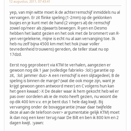
12 augustus, 2011, 07:43:41
yep, van mijn witte moet ik de achterremschijf inmiddels nu al
vervangen. Er zit flinke speling (1-2mm) op de geklonken
busjes en je kunt met de hand (2 vingers al) de remschijf
zowel op/neer als zijwaarts bewegen. R-yen en Desmo
hebben het laatst gezien en het ook met de brommert van R-
yen vergelekene, mijne is echt nu al aan vervanging toe. Ik
heb nu zelf bijna 4500 km met het hok (naar voller
tevredenheid trouwens) gereden, de teller staat nu op
17dzd.
Eerst nog geprobeert via KTM te verhalen, aangezien er
gewoon nog dik 1 jaar (volledige fabrieks- :lol:) garantie op
zit, :lol: jammer dus> A een remschijf is een slijtagedeel, B de
speling is binnen de marge? (wat die ook moge zijn, want je
krijgt gewoon geen antwoord meer) en C volgens hun kan
het geen kwaad :-X De dealer waar ik hem gekocht heb wil er
pas over oordelen als ie de moto heeft gezien, nu woont die
op dik 400 km v.v. en je bent dus 1 hele dag kwijt. Bij
vervanging onder de bovaggarantie (maar daar twijfelde
deze al aan de telefoon over> argumentatie gelijk KTM) moet
ik dan nog een keer terug naar De Bilt en ben ik 800 km en 2
dagen kwijt. :yawn: