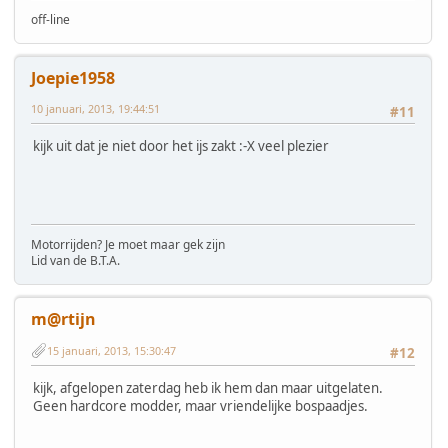
off-line
Joepie1958
10 januari, 2013, 19:44:51
#11
kijk uit dat je niet door het ijs zakt :-X veel plezier
Motorrijden? Je moet maar gek zijn
Lid van de B.T.A.
m@rtijn
15 januari, 2013, 15:30:47
#12
kijk, afgelopen zaterdag heb ik hem dan maar uitgelaten.
Geen hardcore modder, maar vriendelijke bospaadjes.