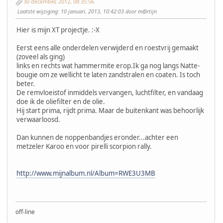
30 december, 2012, 08:35:56
Laatste wijziging
: 10 januari, 2013, 10:42:03 door m@rtijn
Hier is mijn XT projectje. :-X
Eerst eens alle onderdelen verwijderd en roestvrij gemaakt
(zoveel als ging)
links en rechts wat hammermite erop.Ik ga nog langs Natte-
bougie om ze wellicht te laten zandstralen en coaten. Is toch
beter.
De remvloeistof inmiddels vervangen, luchtfilter, en vandaag
doe ik de oliefilter en de olie.
Hij start prima, rijdt prima. Maar de buitenkant was behoorlijk
verwaarloosd.
Dan kunnen de noppenbandjes eronder...achter een
metzeler Karoo en voor pirelli scorpion rally.
http://www.mijnalbum.nl/Album=RWE3U3MB
off-line