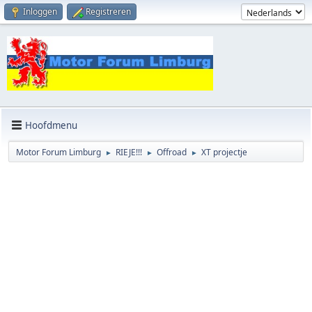
Inloggen
Registreren
Hoofdmenu
Motor Forum Limburg
RIEJE!!!
Offroad
XT projectje
►
►
►