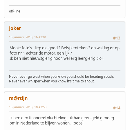
off-line
Joker
15 januari, 2013, 16:42:01
#13
Mooie foto's . liep die goed ? Belsj kenteken ? en wat lag er op
foto nr 1 achter de motor, een lijk ?
Ik ben niet nieuwsgierig hoor. wel erg leergierig :lol:
Never ever go west when you know you should be heading south.
Never ever whisper when you know it's time to shout.
m@rtijn
15 januari, 2013, 18:43:58
#14
ik ben een financieel vluchteling...ik had geen geld genoeg
om in Nederland te blijven wonen. :oops: