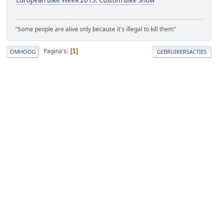
European Bike Week 2013: Custom Bike Show
"Some people are alive only because it's illegal to kill them"
Pagina's
1
OMHOOG
GEBRUIKERSACTIES