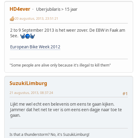
HD4ever
Uberjubilaris > 15 jaar
20 augustus, 2013, 23:51:21
2 to 9 September 2013 is het weer zover. De EBW in Faak am
See.
European Bike Week 2012
"Some people are alive only because it's illegal to kill them"
SuzukiLimburg
21 augustus, 2013, 08:37:24
#1
Lijkt me wel echt een belevenis om eens te gaan kijken.
Jammer dat het net te ver is om eens een dagje naar toe te
gaan.
Is that a thunderstorm? No, it's SuzukiLimburg!