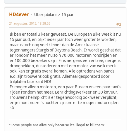
HD4ever
Uberjubilaris > 15 jaar
21 augustus, 2013, 18:38:53
#2
Ik ben er totaal 3 keer geweest. De European Bike Week is nu
15 jaar oud, en blijkt ieder jaar toch weer groter te worden,
maar is toch nog veel kleiner dan de Amerikaanse
tegenhangers Sturgis of Daytona Beach. Er wordt geschat dat
er rondom het meer nu zo'n 70.000 motoren rondrijden en
er 100.000 bezoekers zijn. Er is nergens een entree, nergens
dranghekken, dus iedereen met een motor, van welk merk
ook, kan er gratis overal komen. Alle optredens van bands
e.d. zijn trouwens ook gratis. Allemaal gesponsord door
trilplaten fabrikant HD!
Er mogen alleen motoren, een paar Bussen en een paar taxi's
rijden rondom het meer. Eenrichtingsverkeer en 30 km/uur.
Trouwens helmplicht is er tegenwoordig ook weer verplicht,
en je moet nu zelfs nuchter zijn om er te mogen motorrijden.
:-X
"Some people are alive only because it's illegal to kill them"