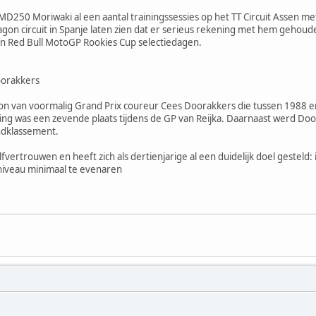
MD250 Moriwaki al een aantal trainingssessies op het TT Circuit Assen me
agon circuit in Spanje laten zien dat er serieus rekening met hem ge
n Red Bull MotoGP Rookies Cup selectiedagen.
oorakkers
on van voormalig Grand Prix coureur Cees Doorakkers die tussen 1988 e
ing was een zevende plaats tijdens de GP van Reijka. Daarnaast werd Doo
indklassement.
fvertrouwen en heeft zich als dertienjarige al een duidelijk doel gesteld:
niveau minimaal te evenaren