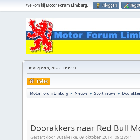
Welkom bij
Motor Forum Limburg
.
Inloggen
Regis
08 augustus, 2026, 00:35:31
Index
Motor Forum Limburg
Nieuws
Sportnieuws
Doorakker
►
►
►
Doorakkers naar Red Bull M
Gestart door Busaberke, 09 oktober, 2014, 09:28:41