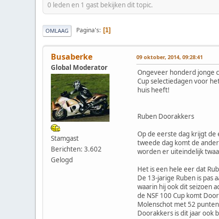
0 leden en 1 gast bekijken dit topic.
Pagina's
1
OMLAAG
Busaberke
09 oktober, 2014, 09:28:41
Global Moderator
Ongeveer honderd jonge co
Cup selectiedagen voor het
huis heeft!
Ruben Doorakkers
Op de eerste dag krijgt de
Stamgast
tweede dag komt de andere 
Berichten: 3.602
worden er uiteindelijk twa
Gelogd
Het is een hele eer dat Ru
De 13-jarige Ruben is pas 
waarin hij ook dit seizoen 
de NSF 100 Cup komt Doorak
Molenschot met 52 punten a
Doorakkers is dit jaar ook 