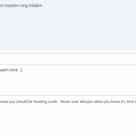
len moeten nog indalen
 naam mee :)
now you should be heading south. Never ever whisper when you know it's time t