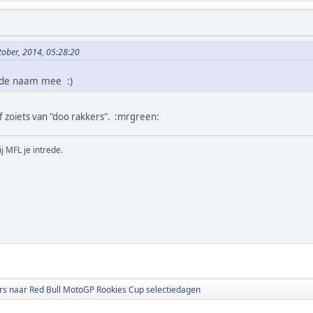
ktober, 2014, 05:28:20
l de naam mee :)
 of zoiets van "doo rakkers". :mrgreen:
ij MFL je intrede.
s naar Red Bull MotoGP Rookies Cup selectiedagen