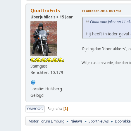
QuattroFrits
11 oktober, 2014, 08:17:31
Uberjubilaris > 15 jaar
Citaat van: Joker op 11 o
Hij heeft in ieder geva
Rijd hij dan "door akkers",
Wil je rust en vrede, doe dan b
Stamgast
Berichten: 10.179
Locatie: Hulsberg
Gelogd
Pagina's
1
OMHOOG
Motor Forum Limburg
Nieuws
Sportnieuws
Doorakker
►
►
►