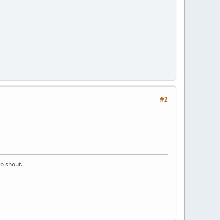
#2
o shout.