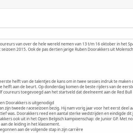
ureurs van over de hele wereld nemen van 13 t/m 16 oktober in het Sp
 seizoen 2015. Ook de pas dertien jarige Ruben Doorakkers uit Molenschot
 eerste helft van de talentjes de kans om in twee sessies indruk te maken
helft aan de beurt. Op donderdag komen de beste rijders van de eerste 
alf coureurs toegevoegd aan het startveld dat deelneemt aan de Red Bul
ben Doorakkers is uitgenodigd
aan zijn tweede raceseizoen bezig. Hij nam vorig jaar voor het eerst deel
actief was. Doorakkers reed een aantal sterke wedstrijden en eindigde dit
kers ook uit in het Open Belgisch kampioenschap: de Junior GP. Met nog 
an de leiding in het klassement.
begonnen aan de volgende stap in zijn carrière