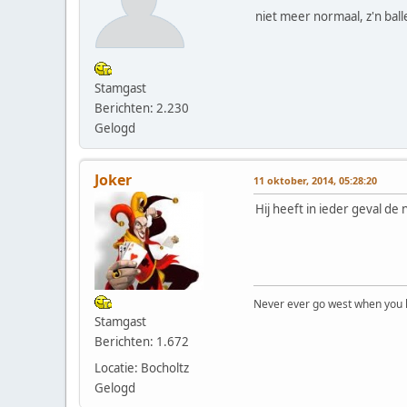
niet meer normaal, z'n bal
Stamgast
Berichten: 2.230
Gelogd
Joker
11 oktober, 2014, 05:28:20
Hij heeft in ieder geval de
Never ever go west when you k
Stamgast
Berichten: 1.672
Locatie: Bocholtz
Gelogd