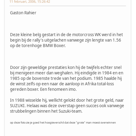
11 februari, 2006, 15:26:42
Gaston Rahier
Deze kleine belg gestart in de de motorcross WK werd in het
begin bij de rally's uitgelachen vanwege zijn lengte van 1.56
op de torenhoge BMW Boxer.
Door zijn geweldige prestaties kon hij de twijfels echter snel
bij menigeen meer dan weghalen. Hij eindigde in 1984 en en
1985 op de bovenste trede van het podium. 1985 haalde hij
de winst zelfs op een naar de aanloop in Afrika total-loss
gereden boxer. Een fenomeen imo.
In 1988 wisselde hij, wellicht gelokt door het grote geld, naar
SUZUKI. Helaas was deze overstap geen succes ook vanwege
strubbelingen binnen het Suzuki-team.
op deze foto zie je goed het hoogteverschil dat deze "grote" man moest overwinnen