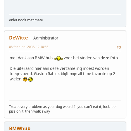
eniet nooit met mate
DeWitte
Administrator
08 februari, 2008, 12:40:56
#2
met dank aan BMW-hub
voor het vinden van deze foto.
Die uiteraard hier aan deze verzameling moest worden
toegevoegd. Gaston Rahier, blijft mijn all-time favorite op 2
wielen
Treat every problem as your dog would: If you can't eat it, fuck it or
piss on it, then walk away
BMWhub