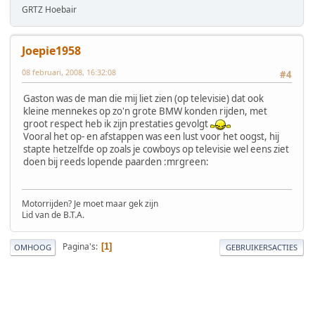
GRTZ Hoebair
Joepie1958
08 februari, 2008, 16:32:08
#4
Gaston was de man die mij liet zien (op televisie) dat ook
kleine mennekes op zo'n grote BMW konden rijden, met
groot respect heb ik zijn prestaties gevolgt
Vooral het op- en afstappen was een lust voor het oogst, hij
stapte hetzelfde op zoals je cowboys op televisie wel eens ziet
doen bij reeds lopende paarden :mrgreen:
Motorrijden? Je moet maar gek zijn
Lid van de B.T.A.
Pagina's
1
OMHOOG
GEBRUIKERSACTIES