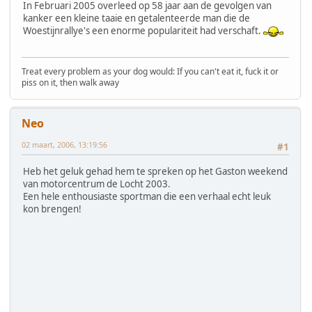
In Februari 2005 overleed op 58 jaar aan de gevolgen van
kanker een kleine taaie en getalenteerde man die de
Woestijnrallye's een enorme populariteit had verschaft.
Treat every problem as your dog would: If you can't eat it, fuck it or
piss on it, then walk away
Neo
02 maart, 2006, 13:19:56
#1
Heb het geluk gehad hem te spreken op het Gaston weekend
van motorcentrum de Locht 2003.
Een hele enthousiaste sportman die een verhaal echt leuk
kon brengen!