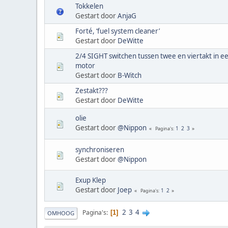
Tokkelen
Gestart door
AnjaG
Forté, ‘fuel system cleaner’
Gestart door
DeWitte
2/4 SIGHT switchen tussen twee en viertakt in e
motor
Gestart door
B-Witch
Zestakt???
Gestart door
DeWitte
olie
Gestart door
@Nippon
1
2
3
Pagina's
synchroniseren
Gestart door
@Nippon
Exup Klep
Gestart door
Joep
1
2
Pagina's
2
3
4
Pagina's
1
OMHOOG