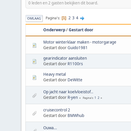
0 leden en 2 gasten bekijken dit board.
2
3
4
Pagina's
1
OMLAAG
Onderwerp
/
Gestart door
Motor winterklaar maken - motorgarage
Gestart door
Guido1981
gearindicator aansluiten
Gestart door
R1100rs
Heavy metal
Gestart door
DeWitte
Op jacht naar koelvloeistof..
Gestart door
R-yen
1
2
Pagina's
cruisecontrol 2
Gestart door
BMWhub
Ouwa...