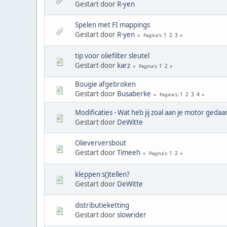
Gestart door
R-yen
Spelen met FI mappings
Gestart door
R-yen
1
2
3
Pagina's
tip voor oliefilter sleutel
Gestart door
karz
1
2
Pagina's
Bougie afgebroken
Gestart door
Busaberke
1
2
3
4
Pagina's
Modificaties - Wat heb jij zoal aan je motor gedaa
Gestart door
DeWitte
Olieverversbout
Gestart door
Timeeh
1
2
Pagina's
kleppen s()tellen?
Gestart door
DeWitte
distributieketting
Gestart door
slowrider