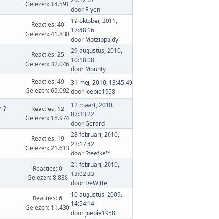
20:12:07
Gelezen: 14.591
door
R-yen
19 oktober, 2011,
Reacties: 40
17:48:16
Gelezen: 41.830
door
Motzippaldy
29 augustus, 2010,
Reacties: 25
10:18:08
Gelezen: 32.046
door
Mounty
Reacties: 49
31 mei, 2010, 13:45:49
Gelezen: 65.092
door
Joepie1958
12 maart, 2010,
n ?
Reacties: 12
07:33:22
Gelezen: 18.974
door
Gerard
28 februari, 2010,
Reacties: 19
22:17:42
Gelezen: 21.613
door
Steefke™
21 februari, 2010,
Reacties: 0
13:02:33
Gelezen: 8.838
door
DeWitte
10 augustus, 2009,
Reacties: 6
14:54:14
Gelezen: 11.430
door
Joepie1958