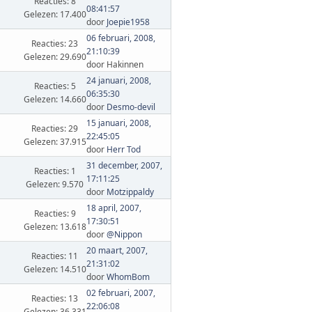
Reacties: 8
08:41:57
Gelezen: 17.400
door
Joepie1958
06 februari, 2008,
Reacties: 23
21:10:39
Gelezen: 29.690
door Hakinnen
24 januari, 2008,
Reacties: 5
06:35:30
Gelezen: 14.660
door
Desmo-devil
15 januari, 2008,
Reacties: 29
22:45:05
Gelezen: 37.915
door
Herr Tod
31 december, 2007,
Reacties: 1
17:11:25
Gelezen: 9.570
door
Motzippaldy
18 april, 2007,
Reacties: 9
17:30:51
Gelezen: 13.618
door
@Nippon
20 maart, 2007,
Reacties: 11
21:31:02
Gelezen: 14.510
door
WhomBom
02 februari, 2007,
Reacties: 13
22:06:08
Gelezen: 36.331