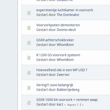
experimentje luchtkamer in voorvork
Gestart door
The Dominator
Voorvorkpoten demonteren
Gestart door
Desmo-devil
GSXR achterschokbreker
Gestart door
WhomBom
R 1200 GS voorvork systeem
Gestart door
WhomBom
Hoeveelheid olie in een WP USD ?
Gestart door
Zwerver
Vering!!! zooo belangrijk
Gestart door
Bakkertjedeeg
GSXR 1000 K4 voorvork + remmen swap
Gestart door
karz
1
2
Pagina's