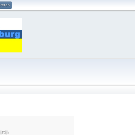
treren
stijl?