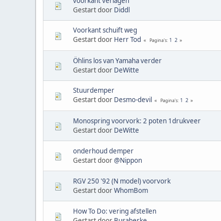
voorkant verlagen
Gestart door
Diddl
Voorkant schuift weg
Gestart door
Herr Tod
1
2
Pagina's
Öhlins los van Yamaha verder
Gestart door
DeWitte
Stuurdemper
Gestart door
Desmo-devil
1
2
Pagina's
Monospring voorvork: 2 poten 1drukveer
Gestart door
DeWitte
onderhoud demper
Gestart door
@Nippon
RGV 250 '92 (N model) voorvork
Gestart door
WhomBom
How To Do: vering afstellen
Gestart door
Busaberke