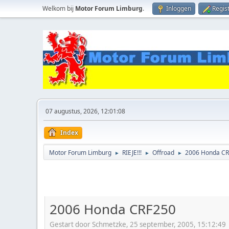
Welkom bij
Motor Forum Limburg
.
Inloggen
Regis
07 augustus, 2026, 12:01:08
Index
Motor Forum Limburg
RIEJE!!!
Offroad
2006 Honda C
►
►
►
2006 Honda CRF250
Gestart door Schmetzke, 25 september, 2005, 15:12:49