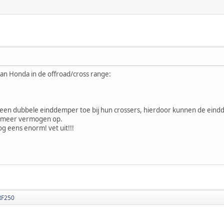
an Honda in de offroad/cross range:
een dubbele einddemper toe bij hun crossers, hierdoor kunnen de eindde
t meer vermogen op.
og eens enorm! vet uit!!!
RF250