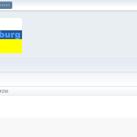
treren
RF250