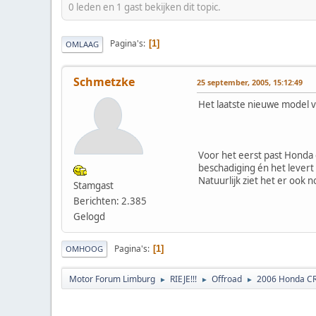
0 leden en 1 gast bekijken dit topic.
Pagina's
1
OMLAAG
Schmetzke
25 september, 2005, 15:12:49
Het laatste nieuwe model v
Voor het eerst past Honda 
beschadiging én het lever
Natuurlijk ziet het er ook n
Stamgast
Berichten: 2.385
Gelogd
Pagina's
1
OMHOOG
Motor Forum Limburg
RIEJE!!!
Offroad
2006 Honda C
►
►
►