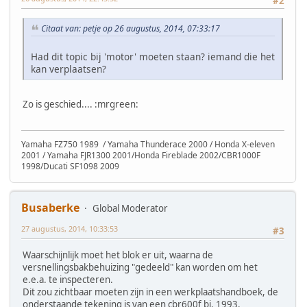
#2
Citaat van: petje op 26 augustus, 2014, 07:33:17
Had dit topic bij 'motor' moeten staan? iemand die het
kan verplaatsen?
Zo is geschied.... :mrgreen:
Yamaha FZ750 1989 / Yamaha Thunderace 2000 / Honda X-eleven
2001 / Yamaha FJR1300 2001/Honda Fireblade 2002/CBR1000F
1998/Ducati SF1098 2009
Busaberke
Global Moderator
27 augustus, 2014, 10:33:53
#3
Waarschijnlijk moet het blok er uit, waarna de
versnellingsbakbehuizing "gedeeld" kan worden om het
e.e.a. te inspecteren.
Dit zou zichtbaar moeten zijn in een werkplaatshandboek, de
onderstaande tekening is van een cbr600f bj. 1993.