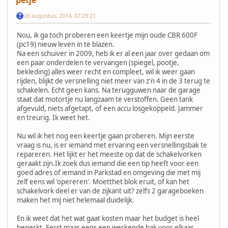
26 augustus, 2014, 07:29:21
Nou, ik ga toch proberen een keertje mijn oude CBR 600F
(pc19) nieuw leven in te blazen.
Na een schuiver in 2009, heb ik er al een jaar over gedaan om
een paar onderdelen te vervangen (spiegel, pootje,
bekleding) alles weer recht en compleet, wil ik weer gaan
rijden, blijkt de versnelling niet meer van z'n 4 in de 3 terug te
schakelen. Echt geen kans. Na terugguwen naar de garage
staat dat motortje nu langzaam te verstoffen. Geen tank
afgevuld, niets afgetapt, of een accu losgekoppeld. Jammer
en treurig. Ik weet het.
Nu wil ik het nog een keertje gaan proberen. Mijn eerste
vraag is nu, is er iemand met ervaring een versnellingsbak te
repareren. Het lijkt er het meeste op dat de schakelvorken
geraakt zijn.Ik zoek dus iemand die een tip heeft voor een
goed adres of iemand in Parkstad en omgeving die met mij
zelf eens wil 'opereren'. Moetthet blok eruit, of kan het
schakelvork deel er van de zijkant uit? zelfs 2 garageboeken
maken het mij niet helemaal duidelijk.
En ik weet dat het wat gaat kosten maar het budget is heel
beperkt. Eerst maar eens een werkende bak voor elkaar