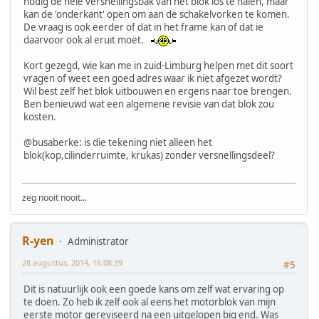
nodig de hele versnellingsbak van het blok los te halen, maar
kan de 'onderkant' open om aan de schakelvorken te komen.
De vraag is ook eerder of dat in het frame kan of dat ie
daarvoor ook al eruit moet.
Kort gezegd, wie kan me in zuid-Limburg helpen met dit soort
vragen of weet een goed adres waar ik niet afgezet wordt?
Wil best zelf het blok uitbouwen en ergens naar toe brengen.
Ben benieuwd wat een algemene revisie van dat blok zou
kosten.
@busaberke: is die tekening niet alleen het
blok(kop,cilinderruimte, krukas) zonder versnellingsdeel?
zeg nooit nooit...
R-yen
Administrator
28 augustus, 2014, 16:08:39
#5
Dit is natuurlijk ook een goede kans om zelf wat ervaring op
te doen. Zo heb ik zelf ook al eens het motorblok van mijn
eerste motor gereviseerd na een uitgelopen big end. Was