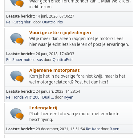
Waar geen enkel forum zonder kan... Maar wel alleen
in dit forum.
Laatste bericht:
14 juni, 2026, 07:06:27
Re: Rustig hier !
door
QuattroFrits
Voortgezette rijopleidingen
Wil je meer dan alleen raggen met je motor? Lees
hier waar je echt iets kan leren of post je ervaringen.
Laatste bericht:
26 juni, 2018, 17:40:33
Re: Supermotocursus
door
QuattroFrits
Algemene motorpraat
Kom je het in de overige fora niet kwijt, maar is het
wel motorgerelateerd? Post het dan hier!
Laatste bericht:
24 januari, 2023, 14:28:54
Re: Honda VFR1200F Dual ...
door
R-yen
Ledengalerij
Plaats hier een foto van je motor met een korte
beschrijving.
Laatste bericht:
29 december, 2021, 15:51:54
Re: Karz
door
R-yen