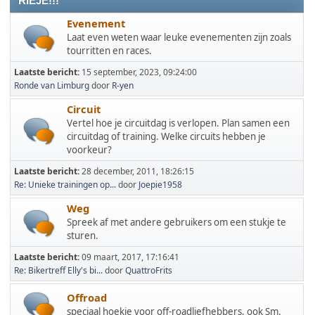
RIEJE!!!
Evenement
Laat even weten waar leuke evenementen zijn zoals
tourritten en races.
Laatste bericht:
15 september, 2023, 09:24:00
Ronde van Limburg
door
R-yen
Circuit
Vertel hoe je circuitdag is verlopen. Plan samen een
circuitdag of training. Welke circuits hebben je
voorkeur?
Laatste bericht:
28 december, 2011, 18:26:15
Re: Unieke trainingen op...
door
Joepie1958
Weg
Spreek af met andere gebruikers om een stukje te
sturen.
Laatste bericht:
09 maart, 2017, 17:16:41
Re: Bikertreff Elly's bi...
door
QuattroFrits
Offroad
speciaal hoekje voor off-roadliefhebbers, ook Sm.